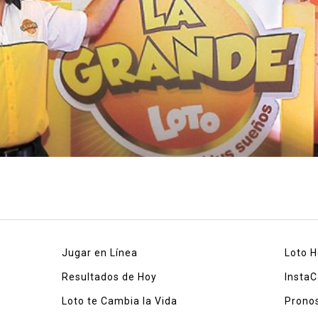
Jugar en Línea
Loto 
Resultados de Hoy
InstaC
Loto te Cambia la Vida
Pronos