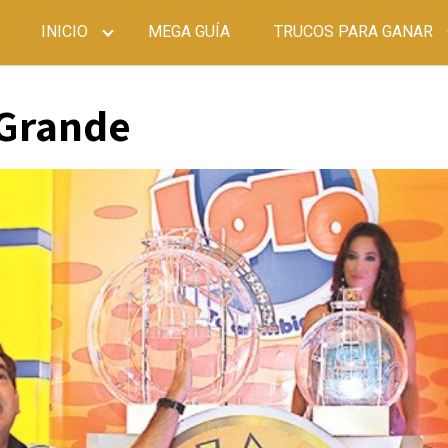
INICIO
MEGA GUÍA
TRUCOS PARA GANAR
-Grande