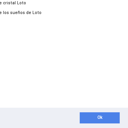
e cristal Loto
e los sueños de Loto
Ok