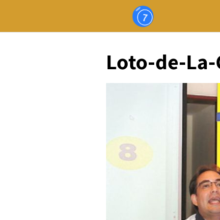
Saltar
al
contenido
Loto-de-La