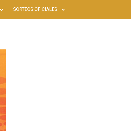
SORTEOS OFICIALES