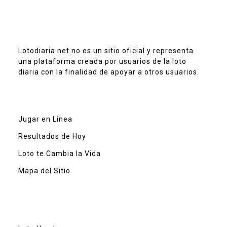
Lotodiaria.net no es un sitio oficial y representa
una plataforma creada por usuarios de la loto
diaria con la finalidad de apoyar a otros usuarios.
Jugar en Línea
Resultados de Hoy
Loto te Cambia la Vida
Mapa del Sitio