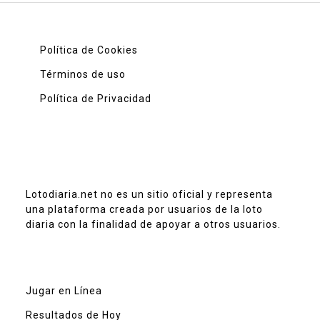
Política de Cookies
Términos de uso
Política de Privacidad
Lotodiaria.net no es un sitio oficial y representa
una plataforma creada por usuarios de la loto
diaria con la finalidad de apoyar a otros usuarios.
Jugar en Línea
Resultados de Hoy