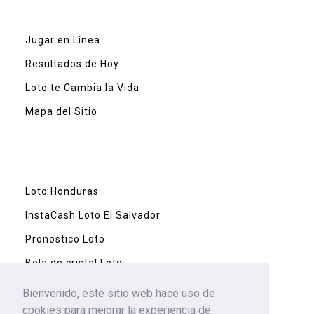
Jugar en Línea
Resultados de Hoy
Loto te Cambia la Vida
Mapa del Sitio
Loto Honduras
InstaCash Loto El Salvador
Pronostico Loto
Bola de cristal Loto
Guía de los sueños de Loto
Bienvenido, este sitio web hace uso de
cookies para mejorar la experiencia de