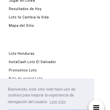
Jugar en Línea
Resultados de Hoy
Loto te Cambia la Vida
Mapa del Sitio
Loto Honduras
InstaCash Loto El Salvador
Pronostico Loto
Bola de cristal Loto
Guía de los sueños de Loto
Bienvenido, este sitio web hace uso de
cookies para mejorar la experiencia de
navegación del usuario.
Leer más