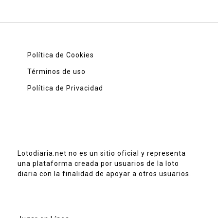
Política de Cookies
Términos de uso
Política de Privacidad
Lotodiaria.net no es un sitio oficial y representa
una plataforma creada por usuarios de la loto
diaria con la finalidad de apoyar a otros usuarios.